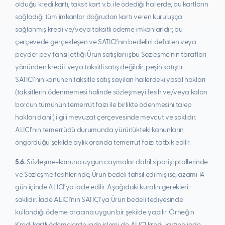
olduğu kredi kartı, taksit kart v.b. ile ödediği hallerde, bu kartların
sağladığı tüm imkanlar doğrudan kartı veren kuruluşça
sağlanmış kredi ve/veya taksitli ödeme imkanlarıdır; bu
çerçevede gerçekleşen ve SATICI’nın bedelini defaten veya
peyder pey tahsil ettiği Ürün satışları işbu Sözleşme’nin tarafları
yönünden kredili veya taksitli satış değildir, peşin satıştır.
SATICI’nın kanunen taksitle satış sayılan hallerdeki yasal hakları
(taksitlerin ödenmemesi halinde sözleşmeyi fesih ve/veya kalan
borcun tümünün temerrüt faizi ile birlikte ödenmesini talep
hakları dahil) ilgili mevuzat çerçevesinde mevcut ve saklıdır.
ALICI’nın temerrüdü durumunda yürürlükteki kanunların
öngördüğü şekilde aylık oranda temerrüt faizi tatbik edilir.
5.6.
Sözleşme-kanuna uygun caymalar dahil sipariş iptallerinde
ve Sözleşme fesihlerinde, Ürün bedeli tahsil edilmiş ise, azami 14
gün içinde ALICI’ya iade edilir. Aşağıdaki kuralın gerekleri
saklıdır. İade ALICI’nın SATICI’ya Ürün bedeli tediyesinde
kullandığı ödeme aracına uygun bir şekilde yapılır. Örneğin