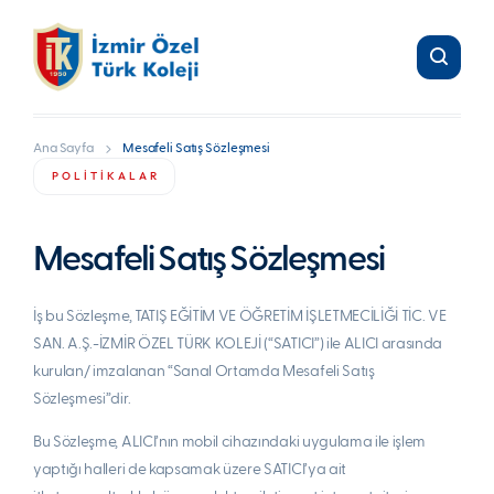
Ana Sayfa
Mesafeli Satış Sözleşmesi
POLİTİKALAR
Mesafeli Satış Sözleşmesi
İş bu Sözleşme, TATIŞ EĞİTİM VE ÖĞRETİM İŞLETMECİLİĞİ TİC. VE
SAN. A.Ş.-İZMİR ÖZEL TÜRK KOLEJİ (“SATICI”) ile ALICI arasında
kurulan/ imzalanan “Sanal Ortamda Mesafeli Satış
Sözleşmesi”dir.
Bu Sözleşme, ALICI’nın mobil cihazındaki uygulama ile işlem
yaptığı halleri de kapsamak üzere SATICI’ya ait