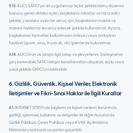
5.13.
ALICI, SATICI’ya ait uygulamayı hiçbir şekilde kamu düzenini
bozucu, genel ahlaka aykırı, başkalarını rahatsız ve taciz edici
şekilde, yasalara aykırı bir amaç için, başkalarının maddi ve
manevi haklarına tecavüz edecek şekilde kullanamaz. Ayrıca,
başkalarının hizmetleri kullanmasını önleyici veya zorlaştırıcı
faaliyet (spam, virus, truva atı, vb.) işlemlerde bulunamaz.
5.14.
ALICI Ürün ve satışla ilgili talep ve şikayetlerini, Sözleşme’nin
giriş kısmındaki SATICI iletişim kanallarından ulaşarak, sözlü veya
yazılı şekilde SATICI’ya bildirebilir.
6. Gizlilik, Güvenlik, Kişisel Veriler, Elektronik
İletişimler ve Fikri-Sınai Haklar ile İlgili Kurallar
6.1.
INTERNET SİTESİ’nde bilgilerin ve kişisel verilerin korunması,
gizliliği, işlenmesi, kullanımı ve iletişimler ile diğer hususlarda
Gizlilik Politikası, Çerez Politikası veya KVKK Aydınlatma
Metninde yazılı kural ve şartlar geçerlidir.