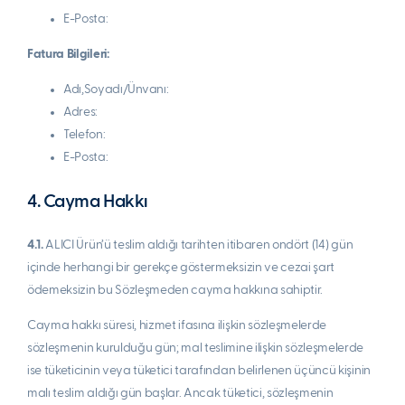
E-Posta:
Fatura Bilgileri:
Adı,Soyadı/Ünvanı:
Adres:
Telefon:
E-Posta:
4. Cayma Hakkı
4.1.
ALICI Ürün’ü teslim aldığı tarihten itibaren ondört (14) gün
içinde herhangi bir gerekçe göstermeksizin ve cezai şart
ödemeksizin bu Sözleşmeden cayma hakkına sahiptir.
Cayma hakkı süresi, hizmet ifasına ilişkin sözleşmelerde
sözleşmenin kurulduğu gün; mal teslimine ilişkin sözleşmelerde
ise tüketicinin veya tüketici tarafından belirlenen üçüncü kişinin
malı teslim aldığı gün başlar. Ancak tüketici, sözleşmenin