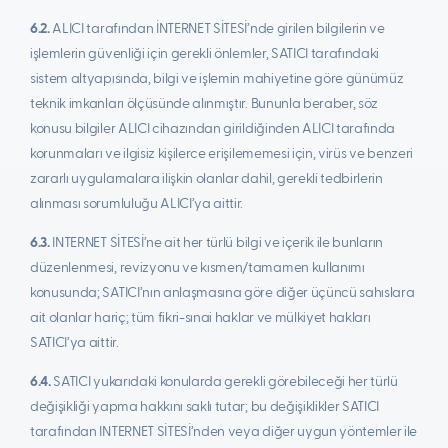
6.2.
ALICI tarafından İNTERNET SİTESİ’nde girilen bilgilerin ve
işlemlerin güvenliği için gerekli önlemler, SATICI tarafındaki
sistem altyapısında, bilgi ve işlemin mahiyetine göre günümüz
teknik imkanları ölçüsünde alınmıştır. Bununla beraber, söz
konusu bilgiler ALICI cihazından girildiğinden ALICI tarafında
korunmaları ve ilgisiz kişilerce erişilememesi için, virüs ve benzeri
zararlı uygulamalara ilişkin olanlar dahil, gerekli tedbirlerin
alınması sorumluluğu ALICI’ya aittir.
6.3.
INTERNET SİTESİ’ne ait her türlü bilgi ve içerik ile bunların
düzenlenmesi, revizyonu ve kısmen/tamamen kullanımı
konusunda; SATICI’nın anlaşmasına göre diğer üçüncü sahıslara
ait olanlar hariç; tüm fikri-sınai haklar ve mülkiyet hakları
SATICI’ya aittir.
6.4.
SATICI yukarıdaki konularda gerekli görebileceği her türlü
değişikliği yapma hakkını saklı tutar; bu değişiklikler SATICI
tarafından INTERNET SİTESİ’nden veya diğer uygun yöntemler ile