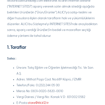
itkstore.ozelturkkoleji.com elektronik ticaret internet sitesine
(“İNTERNET SİTESİ”) sipariş vererek satın almak istediği aşağıda
belirtilen Urün(ler)in (“Ürün/Ürünler”) ALICI’ya satışı-teslimi ve
diğer hususlara ilişkin olarak tarafların hak ve yükümlülüklerini
düzenler. ALICI bu Sözleşme’yi İNTERNET SİTESİ’nde onayladıktan
sonra, sipariş verdiği Ürün(ler)’in bedeli ve masrafları seçtiği
ödeme yöntemi ile tahsil olunur.
1. Taraflar
Satıcı :
Ünvanı: Tatış Eğitim ve Öğretim İşletmeciliği Tic. Ve San.
A.Ş.
Adres : Mithat Paşa Cad. No:689 Köprü / İZMİR
Telefon/Faks: 0 (232) 244 05 00
Mersis No :0831-0020-5820-0010
Vergi Dairesi / Vergi No : Konak V.D : 831 002 0582
E-Posta:
store@itk.k12.tr