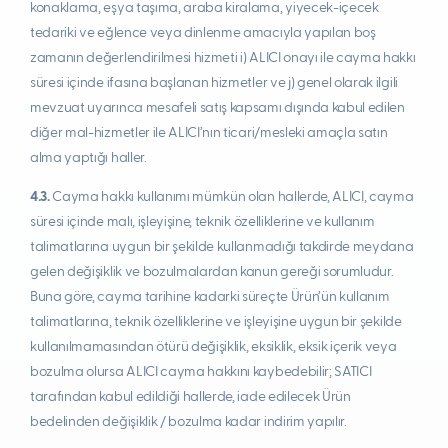
konaklama, eşya taşıma, araba kiralama, yiyecek-içecek
tedariki ve eğlence veya dinlenme amacıyla yapılan boş
zamanın değerlendirilmesi hizmeti i) ALICI onayı ile cayma hakkı
süresi içinde ifasına başlanan hizmetler ve j) genel olarak ilgili
mevzuat uyarınca mesafeli satış kapsamı dışında kabul edilen
diğer mal-hizmetler ile ALICI’nın ticari/mesleki amaçla satın
alma yaptığı haller.
4.3.
Cayma hakkı kullanımı mümkün olan hallerde, ALICI, cayma
süresi içinde malı, işleyişine, teknik özelliklerine ve kullanım
talimatlarına uygun bir şekilde kullanmadığı takdirde meydana
gelen değişiklik ve bozulmalardan kanun gereği sorumludur.
Buna göre, cayma tarihine kadarki süreçte Ürün’ün kullanım
talimatlarına, teknik özelliklerine ve işleyişine uygun bir şekilde
kullanılmamasından ötürü değişiklik, eksiklik, eksik içerik veya
bozulma olursa ALICI cayma hakkını kaybedebilir; SATICI
tarafından kabul edildiği hallerde, iade edilecek Ürün
bedelinden değişiklik / bozulma kadar indirim yapılır.