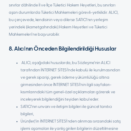
sınırlar dâhilinde İl ve İlçe Tüketici Hakem Heyetleri, bu sınırları
aşan durumlarda Tüketici Mahkemeleri görevli-yetkilidir. ALICI,
bu çerçevede, kendisinin veya dilerse SATICI’nın yerleşim
yerindeki (ikametgahındaki) Hakem Heyetleri ve Tüketici
Mahkemeleri’ne başvurabilir.
8. Alıcı'nın Önceden Bilgilendirildiği Hususlar
ALICI, aşağıdaki hususlarda, bu Sözleşme’nin ALICI
tarafından İNTERNET SİTESİ’nde kabulü ile kurulmasından
ve gerek siparişi, gerek ödeme yükümlülüğü altına
girmesinden önce İNTERNET SİTESİ’nin ilgili sayfaları-
kısımlarındaki tüm genel-özel açıklamaları görerek ve
inceleyerek bilgilendiğini teyiden kabul eder.
SATICI’nın unvanı ve iletişim bilgileri ile güncel tanıtıcı
bilgileri,
Ürün(ler)’in İNTERNET SİTESİ’nden alınması sırasındaki satış
işlemi aşamaları ile yanlış girilen bilgilerin düzeltilmesine