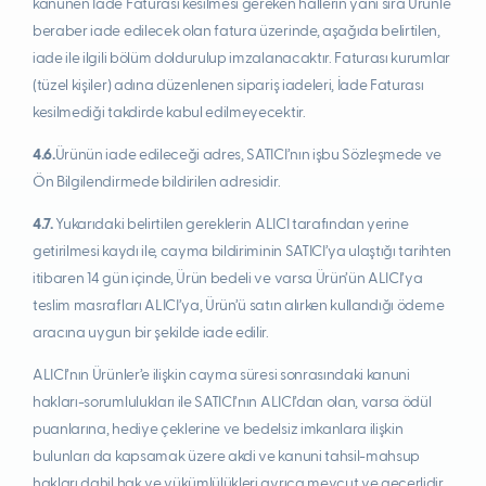
kanunen İade Faturası kesilmesi gereken hallerin yanı sıra Ürünle
beraber iade edilecek olan fatura üzerinde, aşağıda belirtilen,
iade ile ilgili bölüm doldurulup imzalanacaktır. Faturası kurumlar
(tüzel kişiler) adına düzenlenen sipariş iadeleri, İade Faturası
kesilmediği takdirde kabul edilmeyecektir.
4.6.
Ürünün iade edileceği adres, SATICI’nın işbu Sözleşmede ve
Ön Bilgilendirmede bildirilen adresidir.
4.7.
Yukarıdaki belirtilen gereklerin ALICI tarafından yerine
getirilmesi kaydı ile, cayma bildiriminin SATICI’ya ulaştığı tarihten
itibaren 14 gün içinde, Ürün bedeli ve varsa Ürün’ün ALICI’ya
teslim masrafları ALICI’ya, Ürün’ü satın alırken kullandığı ödeme
aracına uygun bir şekilde iade edilir.
ALICI’nın Ürünler’e ilişkin cayma süresi sonrasındaki kanuni
hakları-sorumlulukları ile SATICI’nın ALICI’dan olan, varsa ödül
puanlarına, hediye çeklerine ve bedelsiz imkanlara ilişkin
bulunları da kapsamak üzere akdi ve kanuni tahsil-mahsup
hakları dahil hak ve yükümlülükleri ayrıca mevcut ve geçerlidir.