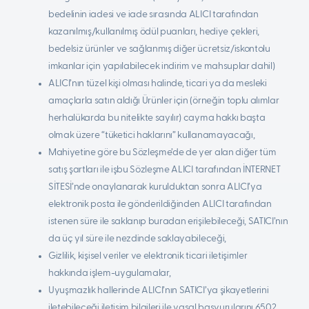
bedelinin iadesi ve iade sırasında ALICI tarafından
kazanılmış/kullanılmış ödül puanları, hediye çekleri,
bedelsiz ürünler ve sağlanmış diğer ücretsiz/iskontolu
imkanlar için yapılabilecek indirim ve mahsuplar dahil)
ALICI’nın tüzel kişi olması halinde, ticari ya da mesleki
amaçlarla satın aldığı Ürünler için (örneğin toplu alımlar
herhalükarda bu nitelikte sayılır) cayma hakkı başta
olmak üzere “tüketici haklarını” kullanamayacağı,
Mahiyetine göre bu Sözleşme’de de yer alan diğer tüm
satış şartları ile işbu Sözleşme ALICI tarafından İNTERNET
SİTESİ’nde onaylanarak kurulduktan sonra ALICI’ya
elektronik posta ile gönderildiğinden ALICI tarafından
istenen süre ile saklanıp buradan erişilebileceği, SATICI’nın
da üç yıl süre ile nezdinde saklayabileceği,
Gizlilik, kişisel veriler ve elektronik ticari iletişimler
hakkında işlem-uygulamalar,
Uyuşmazlık hallerinde ALICI’nın SATICI’ya şikayetlerini
iletebileceği iletişim bilgileri ile yasal başvurularını 6502