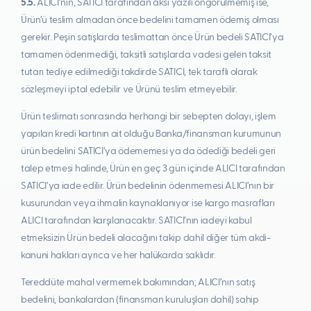
5.5.
ALICI’nın, SATICI tarafından aksi yazılı öngörülmemiş ise,
Ürün’ü teslim almadan önce bedelini tamamen ödemiş olması
gerekir. Peşin satışlarda teslimattan önce Ürün bedeli SATICI’ya
tamamen ödenmediği, taksitli satışlarda vadesi gelen taksit
tutarı tediye edilmediği takdirde SATICI, tek taraflı olarak
sözleşmeyi iptal edebilir ve Ürünü teslim etmeyebilir.
Ürün teslimatı sonrasında herhangi bir sebepten dolayı, işlem
yapılan kredi kartının ait olduğu Banka/finansman kurumunun
ürün bedelini SATICI’ya ödememesi ya da ödediği bedeli geri
talep etmesi halinde, Ürün en geç 3 gün içinde ALICI tarafından
SATICI’ya iade edilir. Ürün bedelinin ödenmemesi ALICI’nın bir
kusurundan veya ihmalin kaynaklanıyor ise kargo masrafları
ALICI tarafından karşılanacaktır. SATICI’nın iadeyi kabul
etmeksizin Ürün bedeli alacağını takip dahil diğer tüm akdi-
kanuni hakları ayrıca ve her halükarda saklıdır.
Tereddüte mahal vermemek bakımından; ALICI’nın satış
bedelini, bankalardan (finansman kuruluşları dahil) sahip