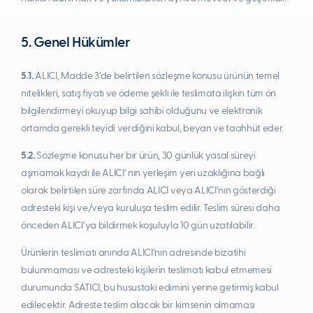
5. Genel Hükümler
5.1.
ALICI, Madde 3’de belirtilen sözleşme konusu ürünün temel
nitelikleri, satış fiyatı ve ödeme şekli ile teslimata ilişkin tüm ön
bilgilendirmeyi okuyup bilgi sahibi olduğunu ve elektronik
ortamda gerekli teyidi verdiğini kabul, beyan ve taahhüt eder.
5.2.
Sözleşme konusu her bir ürün, 30 günlük yasal süreyi
aşmamak kaydı ile ALICI’ nın yerleşim yeri uzaklığına bağlı
olarak belirtilen süre zarfında ALICI veya ALICI’nın gösterdiği
adresteki kişi ve/veya kuruluşa teslim edilir. Teslim süresi daha
önceden ALICI’ya bildirmek koşuluyla 10 gün uzatılabilir.
Ürünlerin teslimatı anında ALICI’nın adresinde bizatihi
bulunmaması ve adresteki kişilerin teslimatı kabul etmemesi
durumunda SATICI, bu husustaki edimini yerine getirmiş kabul
edilecektir. Adreste teslim alacak bir kimsenin olmaması