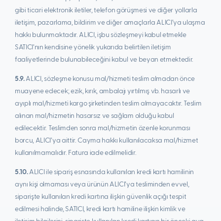
gibi ticari elektronik iletiler, telefon görüşmesi ve diğer yollarla
iletişim, pazarlama, bildirim ve diğer amaçlarla ALICI’ya ulaşma
hakkı bulunmaktadır. ALICI, işbu sözleşmeyi kabul etmekle
SATICI’nın kendisine yönelik yukarıda belirtilen iletişim
faaliyetlerinde bulunabileceğini kabul ve beyan etmektedir.
5.9.
ALICI, sözleşme konusu mal/hizmeti teslim almadan önce
muayene edecek; ezik, kırık, ambalajı yırtılmış vb. hasarlı ve
ayıplı mal/hizmeti kargo şirketinden teslim almayacaktır. Teslim
alınan mal/hizmetin hasarsız ve sağlam olduğu kabul
edilecektir. Teslimden sonra mal/hizmetin özenle korunması
borcu, ALICI’ya aittir. Cayma hakkı kullanılacaksa mal/hizmet
kullanılmamalıdır. Fatura iade edilmelidir.
5.10.
ALICI ile sipariş esnasında kullanılan kredi kartı hamilinin
aynı kişi olmaması veya ürünün ALICI’ya tesliminden evvel,
siparişte kullanılan kredi kartına ilişkin güvenlik açığı tespit
edilmesi halinde, SATICI, kredi kartı hamiline ilişkin kimlik ve