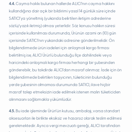
4.4.
Cayma hakkı bulunan hallerde ALICI’nın cayma hakkını
kullandığına dair açık bir bildirimi yasal 14 günlük süre içinde
SATICI’ya yöneltmiş (yukarıda belirtilen iletişim adreslerine
sözlü/yazılı iletmiş) olması yeterlidir. Söz konusu hakkın süresi
içerisinde kullanılması durumunda, Ürünün azami on (10) gün
içerisinde SATICI’nın yukarıdaki adresine gönderilmelidir. Ön
bilgilendirmede ürün iadeleri için anlaşmalı kargo firması
belirtilmiş ise, ALICI Ürün’ü bulunduğu İlçe dahilindeki veya
haricindeki anlaşmalı kargo firması herhangi bir şubesinden
gönderebilir, bu takdirde ALICI’dan masraf alınmaz. İade için ön
bilgilendirmede belirtilen taşıyıcının, tüketicinin bulunduğu
yerde şubesinin olmaması durumunda SATICI, ilave hiçbir
masraf talep etmeksizin iade edilmek istenen malın tüketiciden
alınmasını sağlamakla yükümlüdür.
4.5.
Bu iade işleminde Ürün’ün kutusu, ambalajı, varsa standart
aksesuarları ile birlikte eksiksiz ve hasarsız olarak teslim edilmesi
gerekmektedir. Ayrıca vergi mevzuatı gereği, ALICI tarafından