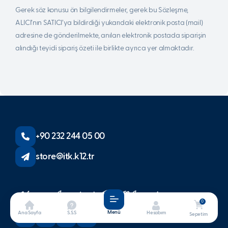
Gerek söz konusu ön bilgilendirmeler, gerek bu Sözleşme,
ALICI’nın SATICI’ya bildirdiği yukarıdaki elektronik posta (mail)
adresine de gönderilmekte, anılan elektronik postada siparişin
alındığı teyidi sipariş özeti ile birlikte ayrıca yer almaktadır.
+90 232 244 05 00
store@itk.k12.tr
0
Menü
Ana Sayfa
S.S.S
Hesabım
Sepetim