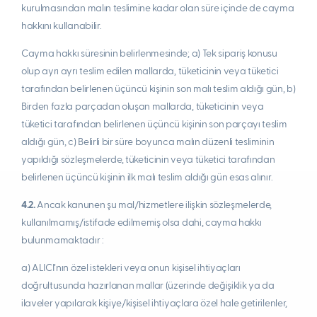
kurulmasından malın teslimine kadar olan süre içinde de cayma
hakkını kullanabilir.
Cayma hakkı süresinin belirlenmesinde; a) Tek sipariş konusu
olup ayrı ayrı teslim edilen mallarda, tüketicinin veya tüketici
tarafından belirlenen üçüncü kişinin son malı teslim aldığı gün, b)
Birden fazla parçadan oluşan mallarda, tüketicinin veya
tüketici tarafından belirlenen üçüncü kişinin son parçayı teslim
aldığı gün, c) Belirli bir süre boyunca malın düzenli tesliminin
yapıldığı sözleşmelerde, tüketicinin veya tüketici tarafından
belirlenen üçüncü kişinin ilk malı teslim aldığı gün esas alınır.
4.2.
Ancak kanunen şu mal/hizmetlere ilişkin sözleşmelerde,
kullanılmamış/istifade edilmemiş olsa dahi, cayma hakkı
bulunmamaktadır :
a) ALICI’nın özel istekleri veya onun kişisel ihtiyaçları
doğrultusunda hazırlanan mallar (üzerinde değişiklik ya da
ilaveler yapılarak kişiye/kişisel ihtiyaçlara özel hale getirilenler,