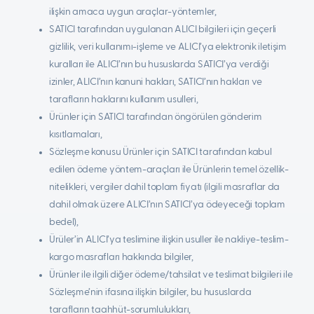
ilişkin amaca uygun araçlar-yöntemler,
SATICI tarafından uygulanan ALICI bilgileri için geçerli
gizlilik, veri kullanımı-işleme ve ALICI’ya elektronik iletişim
kuralları ile ALICI’nın bu hususlarda SATICI’ya verdiği
izinler, ALICI’nın kanuni hakları, SATICI’nın hakları ve
tarafların haklarını kullanım usulleri,
Ürünler için SATICI tarafından öngörülen gönderim
kısıtlamaları,
Sözleşme konusu Ürünler için SATICI tarafından kabul
edilen ödeme yöntem-araçları ile Ürünlerin temel özellik-
nitelikleri, vergiler dahil toplam fiyatı (ilgili masraflar da
dahil olmak üzere ALICI’nın SATICI’ya ödeyeceği toplam
bedel),
Ürüler’in ALICI’ya teslimine ilişkin usuller ile nakliye-teslim-
kargo masrafları hakkında bilgiler,
Ürünler ile ilgili diğer ödeme/tahsilat ve teslimat bilgileri ile
Sözleşme’nin ifasına ilişkin bilgiler, bu hususlarda
tarafların taahhüt-sorumlulukları,