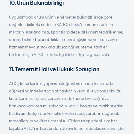
10. Ürün Bulunabilirliği
Uygulamadaki tüm ürün ve hizmetler bulunabilirliğe göre
değerlendirilir. Bu nedenle SATICI, dilediği zaman ürünlerin
miktarını sınırlandırma, siparişin sadece bir kısmını tedarik etme,
siparişi bölme, bulunabilirlik süresini değiştirme ve ürün veya
hizmetin mevcut stoklara ulaşacağı muhtemel tarihleri
bildirmek için ALICI ile en hızlı şekilde iletişime geçecektir.
11. Temerrüt Hali ve Hukuki Sonuçları
ALICI, kredi kartı ile yapmış olduğu işlemlerinde temerrüde
düşmesi halinde kart sahibi bankanın kendisi ile yapmış olduğu
kredi kartı sözleşmesi çerçevesinde faiz ödeyeceğini ve
bankaya karşı sorumlu olacağını kabul, beyan ve taahhüt eder.
Bu durumda ilgili banka hukuki yollara başvurabilir; doğacak
masrafları ve vekâlet ücretini ALICI’dan talep edebilir ve her
koşulda ALICI’nın borcundan dolayı temerrüde düşmesi halinde,