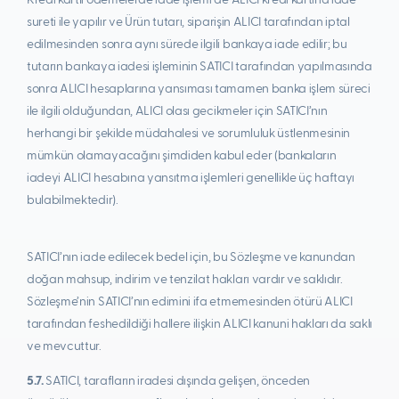
Kredi kartlı ödemelerde iade işlemi de ALICI kredi kartına iade
sureti ile yapılır ve Ürün tutarı, siparişin ALICI tarafından iptal
edilmesinden sonra aynı sürede ilgili bankaya iade edilir; bu
tutarın bankaya iadesi işleminin SATICI tarafından yapılmasında
sonra ALICI hesaplarına yansıması tamamen banka işlem süreci
ile ilgili olduğundan, ALICI olası gecikmeler için SATICI’nın
herhangi bir şekilde müdahalesi ve sorumluluk üstlenmesinin
mümkün olamayacağını şimdiden kabul eder (bankaların
iadeyi ALICI hesabına yansıtma işlemleri genellikle üç haftayı
bulabilmektedir).
SATICI’nın iade edilecek bedel için, bu Sözleşme ve kanundan
doğan mahsup, indirim ve tenzilat hakları vardır ve saklıdır.
Sözleşme’nin SATICI’nın edimini ifa etmemesinden ötürü ALICI
tarafından feshedildiği hallere ilişkin ALICI kanuni hakları da saklı
ve mevcuttur.
5.7.
SATICI, tarafların iradesi dışında gelişen, önceden