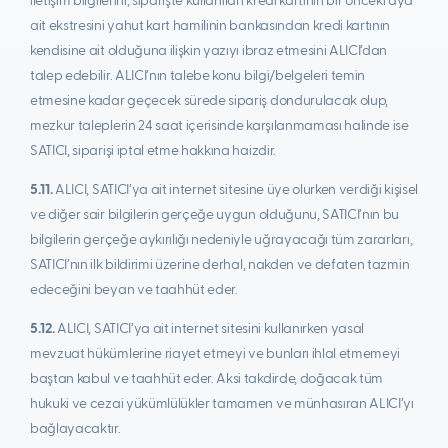
iletişim bilgilerini, siparişte kullanılan kredi kartının bir önceki aya
ait ekstresini yahut kart hamilinin bankasından kredi kartının
kendisine ait olduğuna ilişkin yazıyı ibraz etmesini ALICI’dan
talep edebilir. ALICI’nın talebe konu bilgi/belgeleri temin
etmesine kadar geçecek sürede sipariş dondurulacak olup,
mezkur taleplerin 24 saat içerisinde karşılanmaması halinde ise
SATICI, siparişi iptal etme hakkına haizdir.
5.11.
ALICI, SATICI’ya ait internet sitesine üye olurken verdiği kişisel
ve diğer sair bilgilerin gerçeğe uygun olduğunu, SATICI’nın bu
bilgilerin gerçeğe aykırılığı nedeniyle uğrayacağı tüm zararları,
SATICI’nın ilk bildirimi üzerine derhal, nakden ve defaten tazmin
edeceğini beyan ve taahhüt eder.
5.12.
ALICI, SATICI’ya ait internet sitesini kullanırken yasal
mevzuat hükümlerine riayet etmeyi ve bunları ihlal etmemeyi
baştan kabul ve taahhüt eder. Aksi takdirde, doğacak tüm
hukuki ve cezai yükümlülükler tamamen ve münhasıran ALICI’yı
bağlayacaktır.