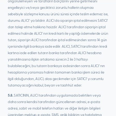
öngörülemeyen ve tarafların borçlarını yerine getirmesini
engelleyici ve/veya geciktirici zorunlu hallerin oluşması
sebebiyle sözleşme konusu ürünü süresi içinde teslim edemez ise,
durumu ALICI’ ya bildirir. ALICI da siparişin iptal edilmesini SATICI’
dan talep etme hakkına haizdir. ALICI tarafından siparişin iptal
edilmesi halinde ALICI’ nın kredi kartı ile yaptığı ödemelerde ürün
tutarı, siparişin ALICI tarafından iptal edilmesinden sonra 14 gün
içerisinde ilgili bankaya iade edilir. ALICI, SATICI tarafından kredi
kartına iade edilen tutarın banka tarafından ALICI hesabına
yansıtılmasına ilişkin ortalama sürecin 2 ile 3 haftayı
bulabileceğini, bu tutarın bankaya iadesinden sonra ALICI’ nın
hesaplarına yansıması halinin tamamen banka işlem süreci ile
ilgili olduğundan, ALICI, olası gecikmeler için SATICI’ yı sorumlu
tutamayacağını kabul, beyan ve taahhüt eder.
5.8.
SATICININ, ALICI tarafından uygulamada belirtilen veya
daha sonra kendisi tarafından güncellenen adresi, e-posta
adresi, sabit ve mobil telefon hatları ve diğer iletişim bilgileri
üzerinden mektup, e-posta, SMS, anlık bildirim ve hatırlatma