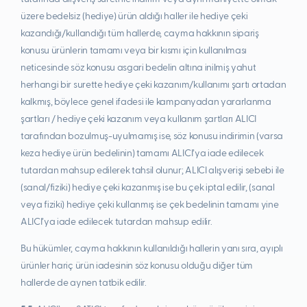
üzere bedelsiz (hediye) ürün aldığı haller ile hediye çeki
kazandığı/kullandığı tüm hallerde, cayma hakkının sipariş
konusu ürünlerin tamamı veya bir kısmı için kullanılması
neticesinde söz konusu asgari bedelin altına inilmiş yahut
herhangi bir surette hediye çeki kazanım/kullanımı şartı ortadan
kalkmış, böylece genel ifadesi ile kampanyadan yararlanma
şartları / hediye çeki kazanım veya kullanım şartları ALICI
tarafından bozulmuş-uyulmamış ise, söz konusu indirimin (varsa
keza hediye ürün bedelinin) tamamı ALICI’ya iade edilecek
tutardan mahsup edilerek tahsil olunur; ALICI alışverişi sebebi ile
(sanal/fiziki) hediye çeki kazanmış ise bu çek iptal edilir, (sanal
veya fiziki) hediye çeki kullanmış ise çek bedelinin tamamı yine
ALICI’ya iade edilecek tutardan mahsup edilir.
Bu hükümler, cayma hakkının kullanıldığı hallerin yanı sıra, ayıplı
ürünler hariç ürün iadesinin söz konusu olduğu diğer tüm
hallerde de aynen tatbik edilir.