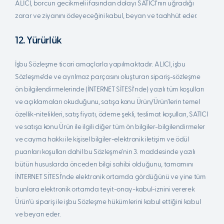
ALICI, borcun gecikmeli ifasından dolayı SATICI’nın uğradığı
zarar ve ziyanını ödeyeceğini kabul, beyan ve taahhüt eder.
12. Yürürlük
İşbu Sözleşme ticari amaçlarla yapılmaktadır. ALICI, işbu
Sözleşme’de ve ayrılmaz parçasını oluşturan sipariş-sözleşme
ön bilgilendirmelerinde (İNTERNET SİTESİ’nde) yazılı tüm koşulları
ve açıklamaları okuduğunu, satışa konu Ürün/Ürün’lerin temel
özellik-nitelikleri, satış fiyatı, ödeme şekli, teslimat koşulları, SATICI
ve satışa konu Ürün ile ilgili diğer tüm ön bilgiler-bilgilendirmeler
ve cayma hakkı ile kişisel bilgiler-elektronik iletişim ve ödül
puanları koşulları dahil bu Sözleşme’nin 3. maddesinde yazılı
bütün hususlarda önceden bilgi sahibi olduğunu, tamamını
İNTERNET SİTESİ’nde elektronik ortamda gördüğünü ve yine tüm
bunlara elektronik ortamda teyit-onay-kabul-iznini vererek
Ürün’ü sipariş ile işbu Sözleşme hükümlerini kabul ettiğini kabul
ve beyan eder.