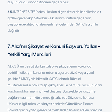
duyurulduğu andan itibaren geçerli olur.
6.5.
INTERNET SİTESİ’nden ulaşılan diğer sitelerde kendilerine ait
gizlilik-güvenlik politikaları ve kullanım şartları geçerlidir,
oluşabilecek ihtilaflar ile menfi neticelerinden SATICI sorumlu
değildir.
7. Alıcı'nın Şikayet ve Kanuni Başvuru Yolları -
Yetkili Yargı Mercileri
ALICI, Ürün ve satışla ilgili talep ve şikayetlerini, yukarıda
belirtilmiş iletişim kanallarından ulaşarak, sözlü veya yazılı
şekilde SATICI’ya bildirebilir. SATICI olarak Tüketici
müşterilerimizin haklı talep-şikayetleri ile her türlü başvurularını
karşılamaktan memnuniyet duyarız. Bu şekilde bir çözüme
bağlanması mümkün olmadığı takdirde Sözleşme konusu
Ürünlerle ilgili talep ve şikayetlerinizde Gümrük ve Ticaret
Bakanlığı’nca yasa gereği her yıl belirlenen-ilan edilen parasal