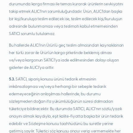
durumunda kargo firması ile temas kurarak ürünlerin sevkiyatını
takip etmek ALICI’nın sorumluluğundadır. Ürün, ALICI’dan başka
bir kişi/kuruluşa teslim edilecek ise, teslim edilecek kişi/kuruluşun
adresinde bulunmaması veya teslimatı kabul etmemesinden
SATICI sorumlu tutulamaz.
Bu hallerde ALICI’nın Ürün’ü geç teslim almasından kaynaklanan
her türlü zarar ile Ürün’ün kargo şirketinde beklemiş olması
ve/veya kargonun SATICI’ya iade edilmesinden dolayı oluşan
giderler de ALICI’ya aittir.
5.3.
SATICI, sipariş konusu ürünü tedarik etmesinin
imkânsızlaşması ve/veya herhangi bir sebeple tedarik
edemeyeceğinin anlaşılması hallerinde, bu durumu
sözleşmeden doğan ifa yükümlülüğünün süresi dolmadan
tüketiciye bildirecektir. Bu durumda SATICI, ALICI’nın sözlü/yazılı
onayını almak kaydıyla, eşit kalite-fiyatta başka bir ürün tedarik
edebilir ve Sözleşme konusu taahhüdünü bu suretle yerine
getirmiş sayılır. Tüketici söz konusu onayı verip vermemekte her