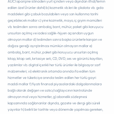
ALICI siparişine istinaden yurt içinden veya dışından ithal/temin
edilen özel Ürünler dahil) b) kozmetik vb.leri ile çikolata vb. gıda
maddeleri gibi çabuk bozulabilen veya son kullanma tarihi
geçebilecek mallar c) yine kozmetik, mayo, iç giyim mamülleri
vb. teslimden sonra ambalaj, bant, mühür, paket gibi koruyucu
unsurları açılmış ve iadesi sağlık-hijyen açısından uygun
olmayan mallar d) teslimden sonra başka ürünlerle karışan ve
doğası gereği ayrıştırılması mümkün olmayan mallar e)
ambalaj, bant, mühür, paket gibi koruyucu unsurları açılmış
kitap, kitap seti, kırtasiye seti, CD, DVD, ses ve görüntü kayıtları,
yazılımlar vb. digital içerikli her türlü ürünler ile bilgisayar sarf
malzemeleri; vi) elektronik ortamda anında ifa edilen tüm
hizmetler ve tüketiciye anında teslim edilen her türlü gayri
maddi mallar f) fiyatı finansal piyasalardaki dalgalanmalara
bağlı olarak değişen ve satıcı/sağlayıcının kontrolünde
olmayan mal veya hizmetler, g) abonelik sözleşmesi
kapsamında sağlananlar dışında, gazete ve dergi gibi süreli
yayınlar h) belirli bir tarihte veya dönemde yapılması gereken,