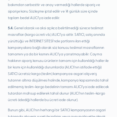
bakımdan serbesttir ve onay vermediği hallerde sipariş ve
siparişe konu Sözleşme iptal edilir ve 14 günlük süre içinde
toplam bedel ALICI’ya iade edilir.
5.4.
Genel olarak ve aksi açıkca belirtilmediği sürece teslimat
masrafları (kargo ücreti vb.) ALICI’ya aittir. SATICI, satış anında
yürüttüğü ve İNTERNET SİTESİ’nde şartlarını ilan ettiği
kampanyalara bağlı olarak söz konusu teslimat masraflarının
tamamını ya da bir kısmını ALICI’ya yansıtmayabilir. Cayma
hakkının sipariş konusu ürünlerin tamamı için kullanıldığı haller ile
bir kısmı için kullanıldığı durumlarda (ALICI’nın istifade ettiği)
SATICI ücretsiz kargo (teslim) kampanyası asgari alışveriş
tutarının altına düşülmesi halinde, kampanya kapsamında tahsil
edilmemiş teslim-kargo bedelinin tamamı ALICI’ya iade edilecek
tutardan mahsup edilerek tahsil olunur (ALICI’nın teslim-kargo
ücreti ödediği hallerde bu ücret iade olunur).
Bunun gibi, ALICI’nın herhangi bir SATICI kampanyasının asgari
tutarında alışveriş sureti ile indirim veya aynı mahiyette olmak