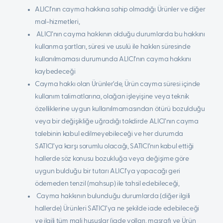
ALICI’nın cayma hakkına sahip olmadığı Ürünler ve diğer
mal-hizmetleri,
ALICI’nın cayma hakkının olduğu durumlarda bu hakkını
kullanma şartları, süresi ve usulü ile hakkın süresinde
kullanılmaması durumunda ALICI’nın cayma hakkını
kaybedeceği
Cayma hakkı olan Ürünler’de, Ürün cayma süresi içinde
kullanım talimatlarına, olağan işleyişine veya teknik
özelliklerine uygun kullanılmamasından ötürü bozulduğu
veya bir değişikliğe uğradığı takdirde ALICI’nın cayma
talebinin kabul edilmeyebileceği ve her durumda
SATICI’ya karşı sorumlu olacağı, SATICI’nın kabul ettiği
hallerde söz konusu bozukluğa veya değişime göre
uygun bulduğu bir tutarı ALICI’ya yapacağı geri
ödemeden tenzil (mahsup) ile tahsil edebileceği,
Cayma hakkının bulunduğu durumlarda (diğer ilgili
hallerde) Ürünleri SATICI’ya ne şekilde iade edebileceği
ve ilgili tüm mali hususlar (iade yolları, masrafı ve Ürün