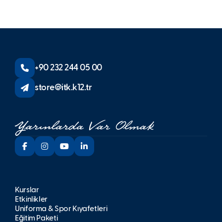
+90 232 244 05 00
store@itk.k12.tr
Kurslar
Etkinlikler
Üniforma & Spor Kıyafetleri
Eğitim Paketi