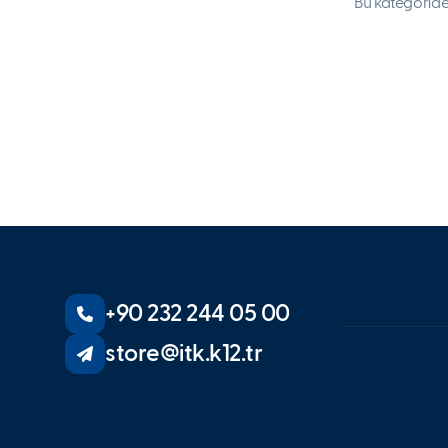
Bu kategoride
+90 232 244 05 00
store@itk.k12.tr