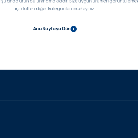
 şu anda ürün bulunmamaktadır. Size uygun ürünleri görüntüleme
için lütfen diğer kategorileri inceleyiniz.
Ana Sayfaya Dön