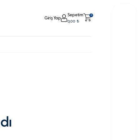
Sepetim
0
Giriş Yap
0,00
₺
dı