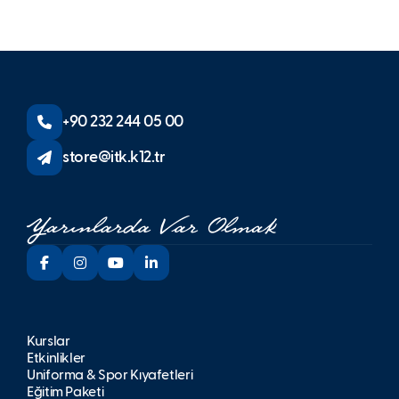
+90 232 244 05 00
store@itk.k12.tr
Kurslar
Etkinlikler
Üniforma & Spor Kıyafetleri
Eğitim Paketi