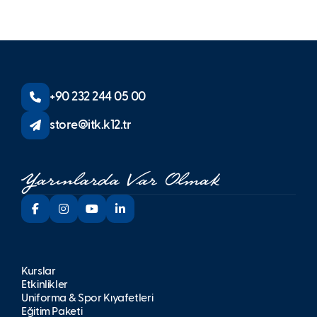
+90 232 244 05 00
store@itk.k12.tr
Kurslar
Etkinlikler
Üniforma & Spor Kıyafetleri
Eğitim Paketi